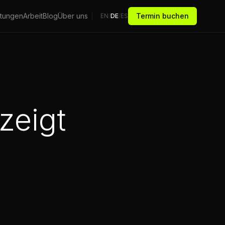
stungen
Arbeit
Blog
Über uns
Termin buchen
EN
/
DE
/
ES
zeigt